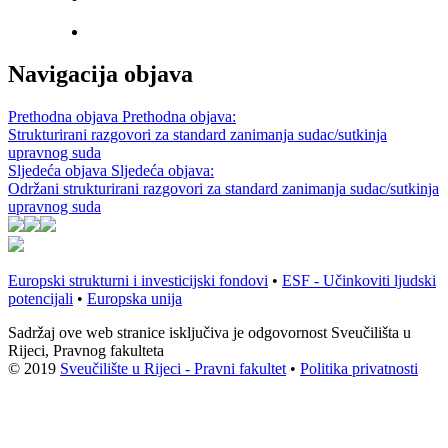
Navigacija objava
Prethodna objava
Prethodna objava:
Strukturirani razgovori za standard zanimanja sudac/sutkinja
upravnog suda
Sljedeća objava
Sljedeća objava:
Održani strukturirani razgovori za standard zanimanja sudac/sutkinja
upravnog suda
Europski strukturni i investicijski fondovi
•
ESF - Učinkoviti ljudski
potencijali
•
Europska unija
Sadržaj ove web stranice isključiva je odgovornost Sveučilišta u
Rijeci, Pravnog fakulteta
© 2019
Sveučilište u Rijeci - Pravni fakultet
•
Politika privatnosti