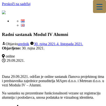
Preskoči na sadržaj
▼
▼
Radni sastanak Modul IV Alumni
Objavio
urednik
30. rujna 2021.
4. listopada 2021.
Objavljeno:
30. rujna 2021.
online
29.09.2021.
Dana 29.09.2021. održan je online sastanak članova projektnog tima
i predstavnika zajednice ponuditelja MApro d.o.o. i Metrean d.o.o. u
vezi Modula IV – Alumni.
Na sastanku su prezentirane funkcionalnosti vezane uz registraciju
alumnija i poslodavca, unosa podataka te vizualnog identiteta.