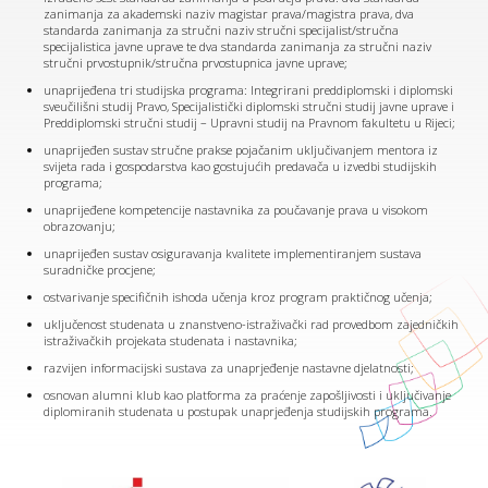
zanimanja za akademski naziv magistar prava/magistra prava, dva
standarda zanimanja za stručni naziv stručni specijalist/stručna
specijalistica javne uprave te dva standarda zanimanja za stručni naziv
stručni prvostupnik/stručna prvostupnica javne uprave;
unaprijeđena tri studijska programa: Integrirani preddiplomski i diplomski
sveučilišni studij Pravo, Specijalistički diplomski stručni studij javne uprave i
Preddiplomski stručni studij – Upravni studij na Pravnom fakultetu u Rijeci;
unaprijeđen sustav stručne prakse pojačanim uključivanjem mentora iz
svijeta rada i gospodarstva kao gostujućih predavača u izvedbi studijskih
programa;
unaprijeđene kompetencije nastavnika za poučavanje prava u visokom
obrazovanju;
unaprijeđen sustav osiguravanja kvalitete implementiranjem sustava
suradničke procjene;
ostvarivanje specifičnih ishoda učenja kroz program praktičnog učenja;
uključenost studenata u znanstveno-istraživački rad provedbom zajedničkih
istraživačkih projekata studenata i nastavnika;
razvijen informacijski sustava za unaprjeđenje nastavne djelatnosti;
osnovan alumni klub kao platforma za praćenje zapošljivosti i uključivanje
diplomiranih studenata u postupak unaprjeđenja studijskih programa.