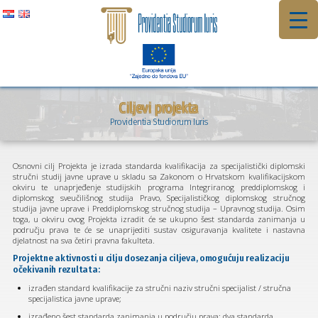
Preskoči
na
sadržaj
Ciljevi projekta
Providentia Studiorum Iuris
Osnovni cilj Projekta je izrada standarda kvalifikacija za specijalistički diplomski
stručni studij javne uprave u skladu sa Zakonom o Hrvatskom kvalifikacijskom
okviru te unaprjeđenje studijskih programa Integriranog preddiplomskog i
diplomskog sveučilišnog studija Pravo, Specijalističkog diplomskog stručnog
studija javne uprave i Preddiplomskog stručnog studija – Upravnog studija. Osim
toga, u okviru ovog Projekta izradit će se ukupno šest standarda zanimanja u
području prava te će se unaprijediti sustav osiguravanja kvalitete i nastavna
djelatnost na sva četiri pravna fakulteta.
Projektne aktivnosti u cilju dosezanja ciljeva, omogućuju realizaciju
očekivanih rezultata:
izrađen standard kvalifikacije za stručni naziv stručni specijalist / stručna
specijalistica javne uprave;
izrađeno šest standarda zanimanja u području prava: dva standarda