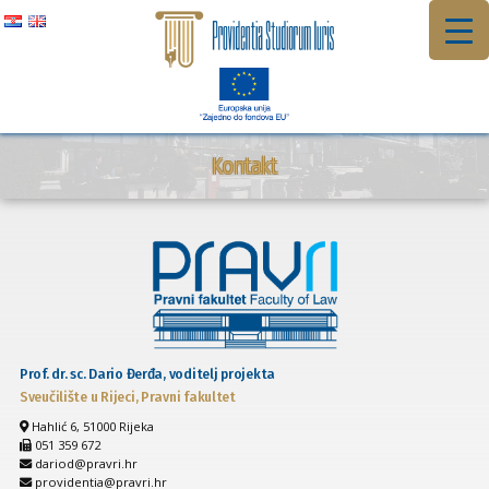
Preskoči
na
sadržaj
Kontakt
Prof. dr. sc. Dario Đerđa, voditelj projekta
Sveučilište u Rijeci, Pravni fakultet
Hahlić 6, 51000 Rijeka
051 359 672
dariod@pravri.hr
providentia@pravri.hr