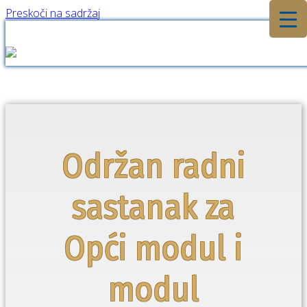
Preskoči na sadržaj
▼
▼
Održan radni
sastanak za
Opći modul i
modul