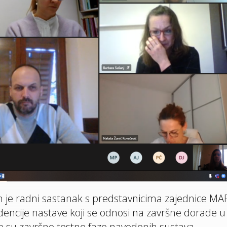
an je radni sastanak s predstavnicima zajednice 
encije nastave koji se odnosi na završne dorade u 
ene su završne testne faze navedenih sustava.