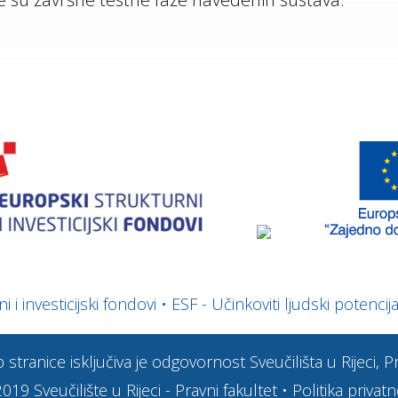
 i investicijski fondovi
•
ESF - Učinkoviti ljudski potencija
stranice isključiva je odgovornost Sveučilišta u Rijeci, 
2019
Sveučilište u Rijeci - Pravni fakultet
•
Politika privatn