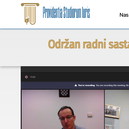
Preskoči
Nas
na
sadržaj
Održan radni sast