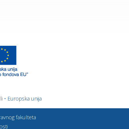
li
•
Europska unija
Pravnog fakulteta
osti