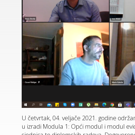
U četvrtak, 04. veljače 2021. godine održ
u izradi Modula 1: Opći modul i modul evid
sjednica te diplomskih radova. Dogovor