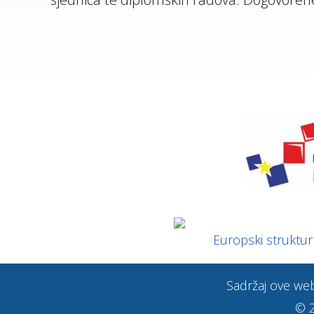
Europski strukturni
Sadržaj ove web 
© 