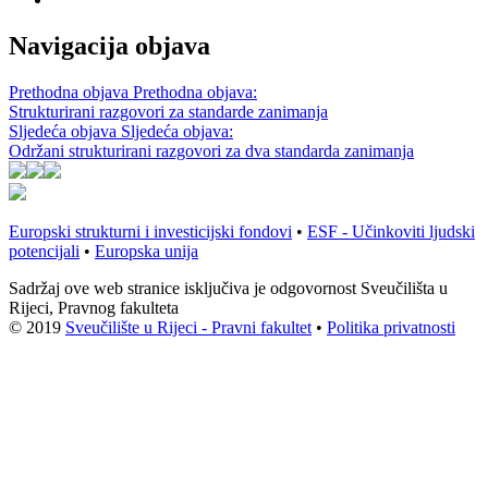
Navigacija objava
Prethodna objava
Prethodna objava:
Strukturirani razgovori za standarde zanimanja
Sljedeća objava
Sljedeća objava:
Održani strukturirani razgovori za dva standarda zanimanja
Europski strukturni i investicijski fondovi
•
ESF - Učinkoviti ljudski
potencijali
•
Europska unija
Sadržaj ove web stranice isključiva je odgovornost Sveučilišta u
Rijeci, Pravnog fakulteta
© 2019
Sveučilište u Rijeci - Pravni fakultet
•
Politika privatnosti