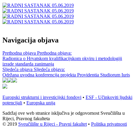
Navigacija objava
Prethodna objava
Prethodna objava:
Radionica o Hrvatskom kvalifikacijskom okviru i metodologiji
izrade standarda zanimanja
Sljedeća objava
Sljedeća objava:
Održana uvodna konferencija projekta Providentia Studiorum Iuris
Europski strukturni i investicijski fondovi
•
ESF - Učinkoviti ljudski
potencijali
•
Europska unija
Sadržaj ove web stranice isključiva je odgovornost Sveučilišta u
Rijeci, Pravnog fakulteta
© 2019
Sveučilište u Rijeci - Pravni fakultet
•
Politika privatnosti