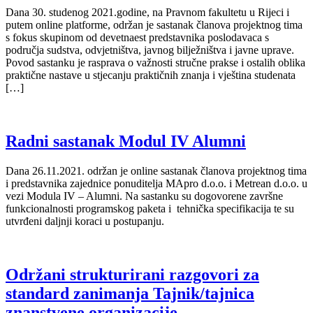
Dana 30. studenog 2021.godine, na Pravnom fakultetu u Rijeci i
putem online platforme, održan je sastanak članova projektnog tima
s fokus skupinom od devetnaest predstavnika poslodavaca s
područja sudstva, odvjetništva, javnog bilježništva i javne uprave.
Povod sastanku je rasprava o važnosti stručne prakse i ostalih oblika
praktične nastave u stjecanju praktičnih znanja i vještina studenata
[…]
Radni sastanak Modul IV Alumni
Dana 26.11.2021. održan je online sastanak članova projektnog tima
i predstavnika zajednice ponuditelja MApro d.o.o. i Metrean d.o.o. u
vezi Modula IV – Alumni. Na sastanku su dogovorene završne
funkcionalnosti programskog paketa i tehnička specifikacija te su
utvrđeni daljnji koraci u postupanju.
Održani strukturirani razgovori za
standard zanimanja Tajnik/tajnica
znanstvene organizacije