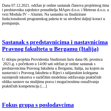
Dana 07.12.2021. održan je online sastanak članova projektnog tima
i predstavnika zajednice ponuditelja MApro d.o.o. i Metrean d.o.o. u
vezi Modula IV – Alumni. Na sastanku su finalizirane
funkcionalnosti programskog paketa te su utvrđeni daljnji koraci u
postupanju.
Sastanak s predstavnicima i nastavnicima
Pravnog fakulteta u Bergamu (Italija)
U sklopu projekta Providentia Studiorum Iuris dana 06. prosinca
2021.g. s početkom u 14:00 sati održan je online sastanak s
predstavnicima Pravnog fakulteta u Bergamu, Italija, na kojem su
nastavnici s Pravnog fakulteta u Rijeci s talijanskim kolegama
razmijenili iskustva o različitim modelima održavanja praktičnih
oblika nastave na studijima prava i mogućnostima osnaživanja
praktičnih kompetencija […]
Fokus grupa s poslodavcima