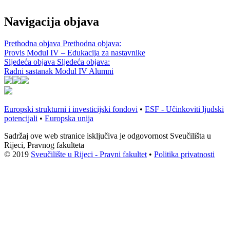
Navigacija objava
Prethodna objava
Prethodna objava:
Provis Modul IV – Edukacija za nastavnike
Sljedeća objava
Sljedeća objava:
Radni sastanak Modul IV Alumni
Europski strukturni i investicijski fondovi
•
ESF - Učinkoviti ljudski
potencijali
•
Europska unija
Sadržaj ove web stranice isključiva je odgovornost Sveučilišta u
Rijeci, Pravnog fakulteta
© 2019
Sveučilište u Rijeci - Pravni fakultet
•
Politika privatnosti