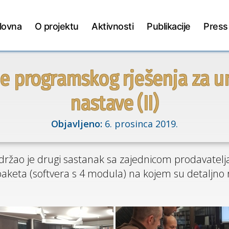
lovna
O projektu
Aktivnosti
Publikacije
Press
de programskog rješenja za u
nastave (II)
Objavljeno:
6. prosinca 2019.
 održao je drugi sastanak sa zajednicom prodavatelj
 paketa (softvera s 4 modula) na kojem su detaljno