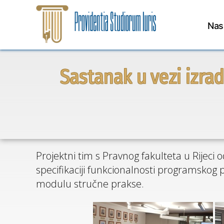
Preskoči
Nas
na
sadržaj
Sastanak u vezi izra
Projektni tim s Pravnog fakulteta u Rijeci
specifikaciji funkcionalnosti programskog
modulu stručne prakse.