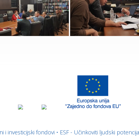
 i investicijski fondovi
•
ESF - Učinkoviti ljudski potencija