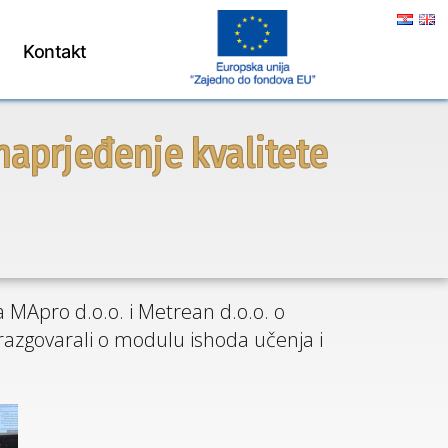
Kontakt
naprjeđenje kvalitete
a MApro d.o.o. i Metrean d.o.o. o
 razgovarali o modulu ishoda učenja i