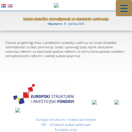
Preskoči
na
Izrada strateške utemeljenosti za standarde zanimanja
Objavljeno:
31. siječnja 2020.
sadržaj
Članovi projektnog tima u proteklom razdoblju radili su na izradi strateške
utemeljenosti za šest zanimanja: sudac upravnog suda, tajnik obrazovne
ustanove, referent za kadrovske poslove, referent za komunalne poslove, ovlašteni
zemljišnoknjižni referent i voditelj sudske pisarnice.
Europski strukturni i investicijski fondovi
ESF - Učinkoviti ljudski potencijali
Europska unija