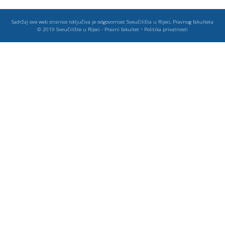
Sadržaj ove web stranice isključiva je odgovornost Sveučilišta u Rijeci, Pravnog fakulteta
© 2019
Sveučilište u Rijeci - Pravni fakultet
•
Politika privatnosti